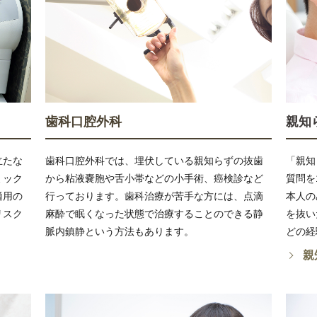
歯科口腔外科
親知
立たな
歯科口腔外科では、埋伏している親知らずの抜歯
「親知
ミック
から粘液嚢胞や舌小帯などの小手術、癌検診など
質問を
適用の
行っております。歯科治療が苦手な方には、点滴
本人の
リスク
麻酔で眠くなった状態で治療することのできる静
を抜い
脈内鎮静という方法もあります。
どの経
親