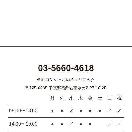
03-5660-4618
金町コンシェル歯科クリニック
〒125-0035 東京都葛飾区南水元2-27-16 2F
月
火
水
木
金
土
日
祝
09:00〜13:00
●
●
／
●
●
●
／
／
14:00〜19:00
●
●
／
●
●
／
／