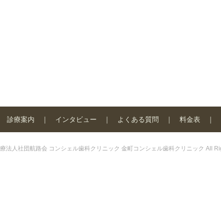
診療案内
インタビュー
よくある質問
料金表
 © 医療法人社団航路会 コンシェル歯科クリニック 金町コンシェル歯科クリニック All Rights