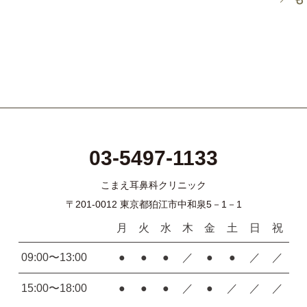
03-5497-1133
こまえ耳鼻科クリニック
〒201-0012 東京都狛江市中和泉5－1－1
月
火
水
木
金
土
日
祝
09:00〜13:00
●
●
●
／
●
●
／
／
15:00〜18:00
●
●
●
／
●
／
／
／