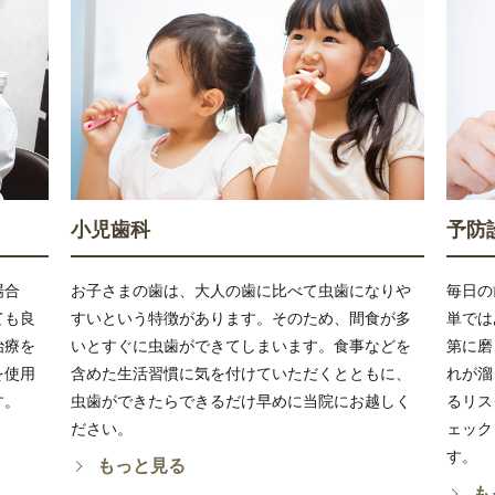
小児歯科
予防
場合
お子さまの歯は、大人の歯に比べて虫歯になりや
毎日の
ても良
すいという特徴があります。そのため、間食が多
単では
治療を
いとすぐに虫歯ができてしまいます。食事などを
第に磨
を使用
含めた生活習慣に気を付けていただくとともに、
れが溜
す。
虫歯ができたらできるだけ早めに当院にお越しく
るリス
ださい。
ェック
す。
もっと見る
も