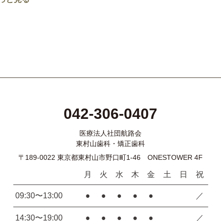
042-306-0407
医療法人社団航路会
東村山歯科・矯正歯科
〒189-0022 東京都東村山市野口町1-46 ONESTOWER 4F
月
火
水
木
金
土
日
祝
09:30〜13:00
●
●
●
●
●
／
14:30〜19:00
●
●
●
●
●
／