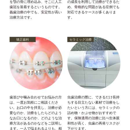
を顎の骨に埋め込み、そこに人工
の成長を利用して治療ができるた
歯冠を装着するというものです。
め、骨格的な問題がある症例でも
義歯治療の中でも、安定性が高い
対応できるケースが多くありま
治療方法です。
す。
矯正歯科
セラミック治療
歯並びや噛み合わせでお悩みの方
虫歯治療の際に、できるだけ長持
は、一度お気軽にご相談くださ
ちする目立たない素材で治療をし
い。お口の中を拝見し、治療が必
たいという方には、セラミックの
要なのか、治療をしたらどのよう
詰め物・かぶせ物がおすすめで
なお口になるのか、どのような治
す。保険適用の治療に比べ生体親
療方法があるのかなどをご説明し
和性が高く、虫歯の再発リスクが
ます。一人で悩まれるよりも、相
下がります。