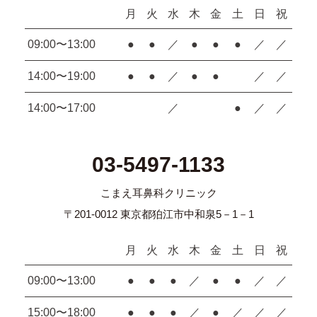
月
火
水
木
金
土
日
祝
09:00〜13:00
●
●
／
●
●
●
／
／
14:00〜19:00
●
●
／
●
●
／
／
14:00〜17:00
／
●
／
／
03-5497-1133
こまえ耳鼻科クリニック
〒201-0012 東京都狛江市中和泉5－1－1
月
火
水
木
金
土
日
祝
09:00〜13:00
●
●
●
／
●
●
／
／
15:00〜18:00
●
●
●
／
●
／
／
／